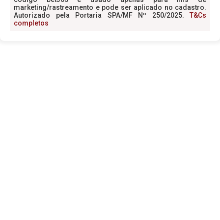
marketing/rastreamento e pode ser aplicado no cadastro.
Autorizado pela Portaria SPA/MF Nº 250/2025.
T&Cs
completos