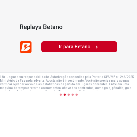
Replays Betano
Ir para Betano
18+. Jogue com responsabilidade. Autorização concedida pela Portaria SPA/MF nº 246/2025.
Ministério da Fazenda adverte: Aposta não é investimento. Você não precisa mais apenas
verificar o placar ao vivo e as estatísticas da partida em lugares diferentes. Entre em uma
máquina do tempo e retorne ao momentos-chave dos confrontos, como gols, pênaltis, gols
anulados, chutes na trave e muito mais. Termos e condições se aplicam.