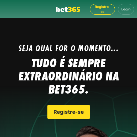
Registre-
Login
se
SEJA QUAL FOR O MOMENTO...
TUDO É SEMPRE
EXTRAORDINÁRIO NA
BET365.
Registre-se